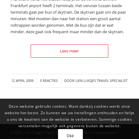
Frankfurt airport heeft 2 terminals. Het vervoer tussen beide
terminals gaat per bus of skytrain. De skytrain gaat om de paar
minuten. Wel moeten dan naar het station een groot aantal
roltrappen worden genomen. Met de bus zijn dat er wat
minder, deze gaat ook frequent maar minder dan de skytrain.
Lees meer
/
/
12 APRIL 2009
0 REACTIES
DOOR
LIEN LUIGJES TRAVEL SPECIALIST
Deze website gebruikt cookies. Want dankzij cookies werkt onze
website het beste. Zo kunnen we uw instellingen onthouden en helpt
u ons de kwaliteit van de website te verbeteren. Sommige cookies
verzamelen mogelijk ook gegevens buiten de website.
© 2025 - Lien Luigjes Travel Specialist. Alle rechten voorbehouden.
Oké
Privacyverklaring
.
Design & realisatie: MC4DESIGN